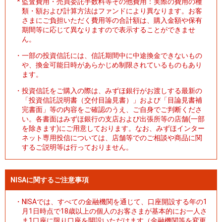
*
監査費用・売買委託手数料等その他費用：実際の費用の種
類・額および計算方法はファンドにより異なります。お客
さまにご負担いただく費用等の合計額は、購入金額や保有
期間等に応じて異なりますので表示することができませ
ん。
・
一部の投資信託には、信託期間中に中途換金できないもの
や、換金可能日時があらかじめ制限されているものもあり
ます。
・
投資信託をご購入の際は、みずほ銀行がお渡しする最新の
「投資信託説明書（交付目論見書）」および「目論見書補
完書面」等の内容をご確認のうえ、ご自身でご判断くださ
い。各書面はみずほ銀行の支店および出張所等の店舗(一部
を除きます)にご用意しております。なお、みずほインター
ネット専用投信については、店舗等でのご相談や商品に関
するご説明等は行っておりません。
NISAに関するご注意事項
・
NISAでは、すべての金融機関を通じて、口座開設する年の1
月1日時点で18歳以上の個人のお客さまが基本的にお一人さ
ま1口座に限り口座を開設いただけます（金融機関等を変更