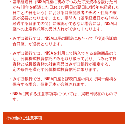
・
基準経過日（NISA口座に初めてつみたて投資枠を設けた日
から10年を経過した日および同日の翌日以後5年を経過した
日ごとの日をいう）における口座開設者の氏名・住所の確
認が必要となります。また、期間内（基準経過日から1年を
経過する日までの間）に確認ができない場合には、NISA口
座への上場株式等の受け入れができなくなります。
・
みずほ銀行では、NISA口座の開設にあたって「投資信託総
合口座」が必要となります。
・
みずほ銀行では、NISAを利用して購入できる金融商品のう
ち、公募株式投資信託のみを取り扱っており、つみたて投
資枠と成長投資枠の対象商品はみずほ銀行が選定する、一
定の条件を満たす公募株式投資信託に限ります。
・
みずほ銀行では、NISA口座と課税口座の両方で同一銘柄を
保有する場合、個別元本が合算されます。
・
NISAに関する注意事項等については、掲載日現在のもので
す。
その他のご注意事項