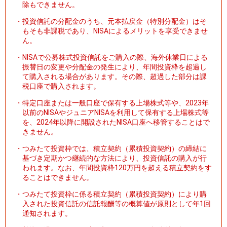
除もできません。
・
投資信託の分配金のうち、元本払戻金（特別分配金）はそ
もそも非課税であり、NISAによるメリットを享受できませ
ん。
・
NISAで公募株式投資信託をご購入の際、海外休業日による
振替日の変更や分配金の発生により、年間投資枠を超過し
て購入される場合があります。その際、超過した部分は課
税口座で購入されます。
・
特定口座または一般口座で保有する上場株式等や、2023年
以前のNISAやジュニアNISAを利用して保有する上場株式等
を、2024年以降に開設されたNISA口座へ移管することはで
きません。
・
つみたて投資枠では、積立契約（累積投資契約）の締結に
基づき定期かつ継続的な方法により、投資信託の購入が行
われます。なお、年間投資枠120万円を超える積立契約をす
ることはできません。
・
つみたて投資枠に係る積立契約（累積投資契約）により購
入された投資信託の信託報酬等の概算値が原則として年1回
通知されます。