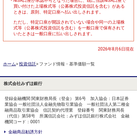
・
NISA口座が承認不可となった場合に、既に当該NISA口座で
買い付けた上場株式等（公募株式投資信託を含む）がある
ときは、原則、特定口座へ払い出しされます。
ただし、特定口座が開設されていない場合や同一の上場株
式等（公募株式投資信託を含む）を一般口座で保有されて
いたときは一般口座に払い出しされます。
2026年8月6日現在
ホーム
>
投資信託
>
ファンド情報・基準価額一覧
株式会社みずほ銀行
登録金融機関 関東財務局長（登金） 第6号 加入協会：日本証券
業協会 一般社団法人金融先物取引業協会 一般社団法人第二種金
融商品取引業協会 信託契約代理業 登録番号 関東財務局長
（代信）第58号 所属信託会社：みずほ信託銀行株式会社 金融
機関コード：0001
金融商品勧誘方針