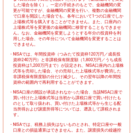
した場合を除く）。一定の手続きのもとで、金融機関の変
更が可能ですが、金融機関の変更を行い、複数の金融機関
で口座を開設した場合でも、各年において1つの口座でしか
上場株式等を購入することができません。また、口座内の
上場株式等を変更後の金融機関に移管することもできませ
ん。なお、金融機関を変更しようとする年分の投資枠を利
用した場合、その年分について金融機関を変更することは
できません。
・
NISAでは、年間投資枠（つみたて投資枠120万円／成長投
資枠240万円）と非課税保有限度額（1,800万円／うち成長
投資枠は1,200万円まで）が設定され、NISA口座内の上場株
式等を売却した場合、その売却した上場株式等が費消した
非課税保有限度額の分だけ減少し、その翌年以降の年間投
資枠の範囲内で再利用することができます。
・
NISA口座の開設が承認されなかった場合、当該NISA口座で
買い付けた上場株式等は当初から課税口座で買い付けたも
のとして取り扱われ、買い付けた上場株式等から生じる配
当所得および譲渡所得等については、遡及して課税されま
す。
・
NISAでは、税務上損失はないものとされ、特定口座や一般
口座との損益通算はできません。また、譲渡損失の繰越控