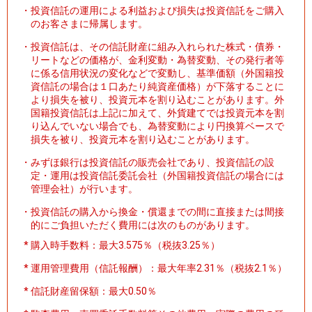
・
投資信託の運用による利益および損失は投資信託をご購入
のお客さまに帰属します。
・
投資信託は、その信託財産に組み入れられた株式・債券・
リートなどの価格が、金利変動・為替変動、その発行者等
に係る信用状況の変化などで変動し、基準価額（外国籍投
資信託の場合は１口あたり純資産価格）が下落することに
より損失を被り、投資元本を割り込むことがあります。外
国籍投資信託は上記に加えて、外貨建てでは投資元本を割
り込んでいない場合でも、為替変動により円換算ベースで
損失を被り、投資元本を割り込むことがあります。
・
みずほ銀行は投資信託の販売会社であり、投資信託の設
定・運用は投資信託委託会社（外国籍投資信託の場合には
管理会社）が行います。
・
投資信託の購入から換金・償還までの間に直接または間接
的にご負担いただく費用には次のものがあります。
*
購入時手数料：最大3.575％（税抜3.25％）
*
運用管理費用（信託報酬）：最大年率2.31％（税抜2.1％）
*
信託財産留保額：最大0.50％