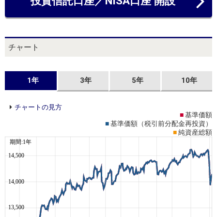
投資信託口座／NISA口座 開設
チャート
1年
3年
5年
10年
チャートの見方
■
基準価額
■
基準価額（税引前分配金再投資）
■
純資産総額