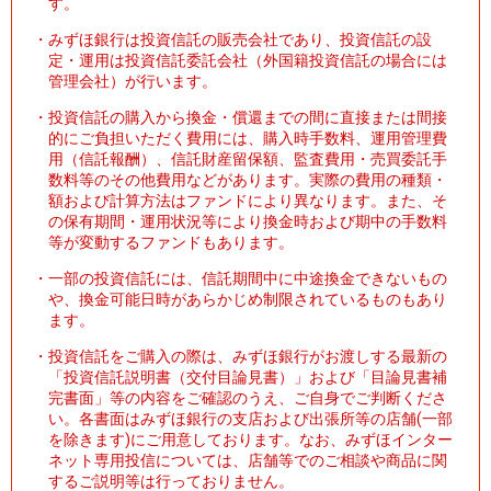
す。
・
みずほ銀行は投資信託の販売会社であり、投資信託の設
定・運用は投資信託委託会社（外国籍投資信託の場合には
管理会社）が行います。
・
投資信託の購入から換金・償還までの間に直接または間接
的にご負担いただく費用には、購入時手数料、運用管理費
用（信託報酬）、信託財産留保額、監査費用・売買委託手
数料等のその他費用などがあります。実際の費用の種類・
額および計算方法はファンドにより異なります。また、そ
の保有期間・運用状況等により換金時および期中の手数料
等が変動するファンドもあります。
・
一部の投資信託には、信託期間中に中途換金できないもの
や、換金可能日時があらかじめ制限されているものもあり
ます。
・
投資信託をご購入の際は、みずほ銀行がお渡しする最新の
「投資信託説明書（交付目論見書）」および「目論見書補
完書面」等の内容をご確認のうえ、ご自身でご判断くださ
い。各書面はみずほ銀行の支店および出張所等の店舗(一部
を除きます)にご用意しております。なお、みずほインター
ネット専用投信については、店舗等でのご相談や商品に関
するご説明等は行っておりません。