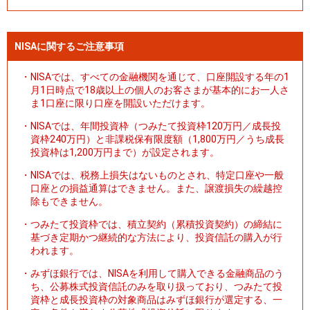
NISAに関するご注意事項
・
NISAでは、すべての金融機関を通じて、口座開設する年の1
月1日時点で18歳以上の個人のお客さまが基本的にお一人さ
ま1口座に限り口座を開設いただけます。
・
NISAでは、年間投資枠（つみたて投資枠120万円／成長投
資枠240万円）と非課税保有限度額（1,800万円／うち成長
投資枠は1,200万円まで）が設定されます。
・
NISAでは、税務上損失はないものとされ、特定口座や一般
口座との損益通算はできません。また、譲渡損失の繰越控
除もできません。
・
つみたて投資枠では、積立契約（累積投資契約）の締結に
基づき定期かつ継続的な方法により、投資信託の購入が行
われます。
・
みずほ銀行では、NISAを利用して購入できる金融商品のう
ち、公募株式投資信託のみを取り扱っており、つみたて投
資枠と成長投資枠の対象商品はみずほ銀行が選定する、一