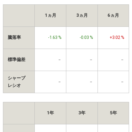
1ヵ月
3ヵ月
6ヵ月
騰落率
-1.63 %
-0.03 %
+3.02 %
標準偏差
－
－
－
シャープ
－
－
－
レシオ
1年
3年
5年