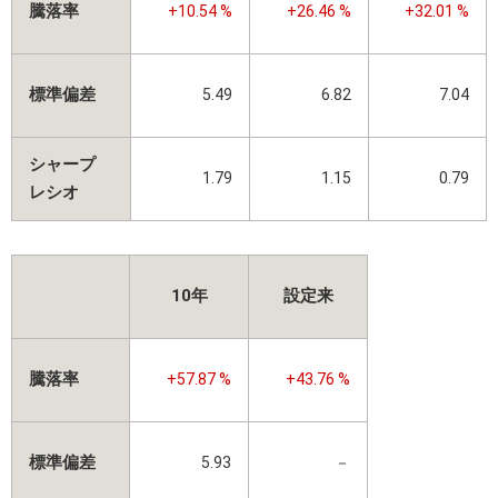
騰落率
+10.54 %
+26.46 %
+32.01 %
標準偏差
5.49
6.82
7.04
シャープ
1.79
1.15
0.79
レシオ
10年
設定来
騰落率
+57.87 %
+43.76 %
標準偏差
5.93
－