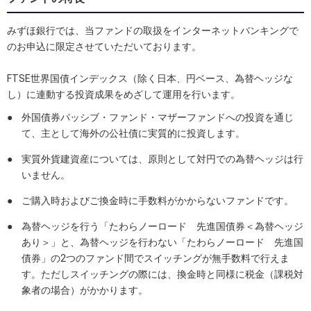
みずほ銀行では、当ファンドの取扱をインターネットバンキングで
のお申込に限定させていただいております。
FTSE世界国債インデックス（除く日本、円ベース、為替ヘッジな
し）に連動する投資成果をめざして運用を行います。
●
外国債券パッシブ・ファンド・マザーファンドへの投資を通じ
て、主として海外の公社債に実質的に投資します。
●
実質外貨建資産については、原則として対円での為替ヘッジは行
いません。
●
ご購入時およびご換金時に手数料がかからないファンドです。
●
為替ヘッジを行う「たわらノーロード 先進国債券＜為替ヘッジ
あり＞」と、為替ヘッジを行わない「たわらノーロード 先進国
債券」の2つのファンド間でスイッチングが無手数料で行えま
す。ただしスイッチングの際には、換金時と同様に税金（課税対
象者の場合）がかかります。