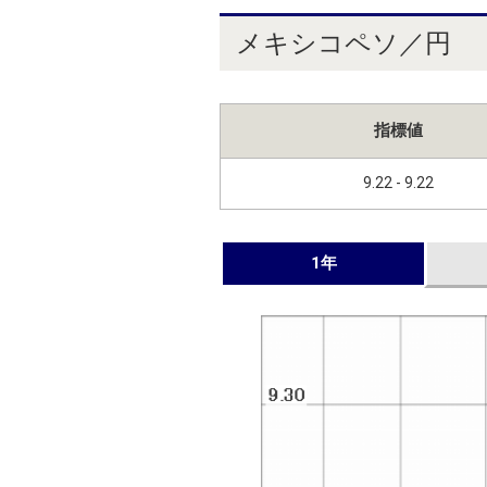
メキシコペソ／円
指標値
9.22 - 9.22
1年