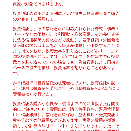
保護の対象ではありません。
・
投資信託の運用による利益および損失は投資信託をご購入
のお客さまに帰属します。
・
投資信託は、その信託財産に組み入れられた株式・債券・
リートなどの価格が、金利変動・為替変動、その発行者等
に係る信用状況の変化などで変動し、基準価額（外国籍投
資信託の場合は１口あたり純資産価格）が下落することに
より損失を被り、投資元本を割り込むことがあります。外
国籍投資信託については上記に加えて、外貨建てでは投資
元本を割り込んでいない場合でも、為替変動により円換算
ベースで損失を被り、投資元本を割り込むことがありま
す。
・
みずほ銀行は投資信託の販売会社であり、投資信託の設
定・運用は投資信託委託会社（外国籍投資信託の場合には
管理会社）が行います。
・
投資信託の購入から換金・償還までの間に直接または間接
的にご負担いただく費用には、購入時手数料、運用管理費
用（信託報酬）、信託財産留保額、監査費用・売買委託手
数料等のその他費用などがあります。実際の費用の種類・
額および計算方法はファンドにより異なります。また、そ