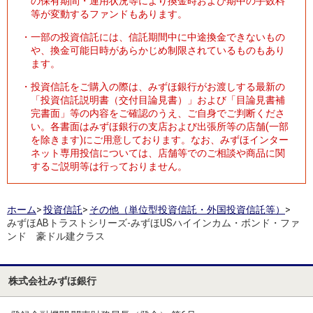
の保有期間・運用状況等により換金時および期中の手数料
等が変動するファンドもあります。
・
一部の投資信託には、信託期間中に中途換金できないもの
や、換金可能日時があらかじめ制限されているものもあり
ます。
・
投資信託をご購入の際は、みずほ銀行がお渡しする最新の
「投資信託説明書（交付目論見書）」および「目論見書補
完書面」等の内容をご確認のうえ、ご自身でご判断くださ
い。各書面はみずほ銀行の支店および出張所等の店舗(一部
を除きます)にご用意しております。なお、みずほインター
ネット専用投信については、店舗等でのご相談や商品に関
するご説明等は行っておりません。
ホーム
>
投資信託
>
その他（単位型投資信託・外国投資信託等）
>
みずほABトラストシリーズ-みずほUSハイインカム・ボンド・ファ
ンド 豪ドル建クラス
株式会社みずほ銀行