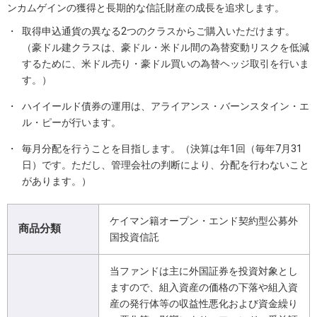
ンカムゲインの獲得と長期的な信託財産の成長を追求します。
・
取得申込通貨の異なる2つのクラスからご購入いただけます。
（豪ドル建クラスは、豪ドル・米ドル間の為替変動リスクを低減
するために、米ドル売り・豪ドル買いの為替ヘッジ取引を行いま
す。）
・
ハイイールド債券の運用は、アライアンス・バーンスタイン・エ
ル・ピーが行います。
・
毎月分配を行うことを目指します。（決算は年1回（毎年7月31
日）です。ただし、管理会社の判断により、分配を行わないこと
があります。）
ケイマン籍オープン・エンド契約型公募外
商品分類
国投資信託
当ファンドは主に外国証券を投資対象とし
ますので、組入資産の価格の下落や組入資
産の発行体等の収益性悪化および資金繰り