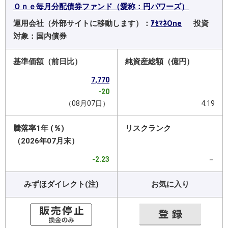
Ｏｎｅ毎月分配債券ファンド（愛称：円パワーズ）
運用会社（外部サイトに移動します）：
ｱｾﾏﾈOne
投資
対象：国内債券
基準価額（前日比）
純資産総額（億円）
7,770
-20
（08月07日）
4.19
騰落率1年 (％)
リスクランク
（2026年07月末）
-2.23
－
みずほダイレクト(注)
お気に入り