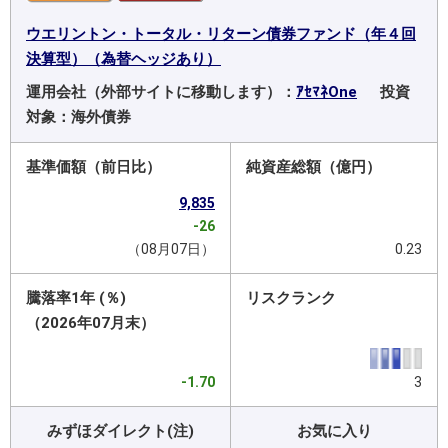
ウエリントン・トータル・リターン債券ファンド（年４回
決算型）（為替ヘッジあり）
運用会社（外部サイトに移動します）：
ｱｾﾏﾈOne
投資
対象：海外債券
基準価額（前日比）
純資産総額（億円）
9,835
-26
（08月07日）
0.23
騰落率1年 (％)
リスクランク
（2026年07月末）
-1.70
3
みずほダイレクト(注)
お気に入り