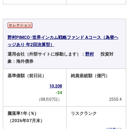
野村PIMCO･世界インカム戦略ファンド Aコース（為替ヘ
ッジあり 年2回決算型）
運用会社（外部サイトに移動します）：
野村
投資対
象：海外債券
基準価額（前日比）
純資産総額（億円）
10,208
-34
（08月07日）
2550.4
騰落率1年 (％)
リスクランク
（2026年07月末）