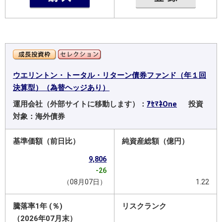
ウエリントン・トータル・リターン債券ファンド（年１回
決算型）（為替ヘッジあり）
運用会社（外部サイトに移動します）：
ｱｾﾏﾈOne
投資
対象：海外債券
基準価額（前日比）
純資産総額（億円）
9,806
-26
（08月07日）
1.22
騰落率1年 (％)
リスクランク
（2026年07月末）